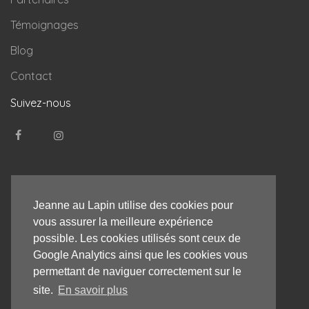
Témoignages
Blog
Contact
Suivez-nous
Jeanne au Lapin utilise des cookies pour
vous assurer la meilleure expérience
possible. Les cookies utilisés sont ceux de
Google Analytics ainsi que les cookies vous
permettant de naviguer correctement sur le
site.
En savoir plus
Made with
by
Pragm.agency