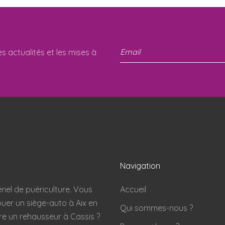
es actualités et les mises à
Navigation
riel de puériculture. Vous
Accueil
ouer un siège-auto à Aix en
Qui sommes-nous ?
ore un rehausseur à Cassis ?