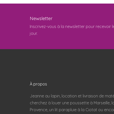
Newsletter
Inscrivez-vous à la newsletter pour recevoir l
jour.
À propos
Jeanne au lapin, location et livraison de maté
cherchez à louer une poussette à Marseille, l
Provence, un lit parapluie à la Ciotat ou enc